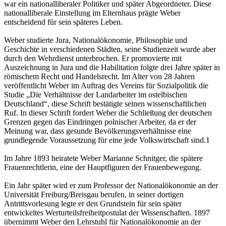
war ein nationalliberaler Politiker und später Abgeordneter. Diese
nationalliberale Einstellung im Elternhaus prägte Weber
entscheidend für sein späteres Leben.
Weber studierte Jura, Nationalökonomie, Philosophie und
Geschichte in verschiedenen Städten, seine Studienzeit wurde aber
durch den Wehrdienst unterbrochen. Er promovierte mit
Auszeichnung in Jura und die Habilitation folgte drei Jahre später in
römischem Recht und Handelsrecht. Im Alter von 28 Jahren
veröffentlicht Weber im Auftrag des Vereins für Sozialpolitik die
Studie „Die Verhältnisse der Landarbeiter im ostelbischen
Deutschland“, diese Schrift bestätigte seinen wissenschaftlichen
Ruf. In dieser Schrift fordert Weber die Schließung der deutschen
Grenzen gegen das Eindringen polnischer Arbeiter, da er der
Meinung war, dass gesunde Bevölkerungsverhältnisse eine
grundlegende Voraussetzung für eine jede Volkswirtschaft sind.1
Im Jahre 1893 heiratete Weber Marianne Schnitger, die spätere
Frauenrechtlerin, eine der Hauptfiguren der Frauenbewegung.
Ein Jahr später wird er zum Professor der Nationalökonomie an der
Universität Freiburg/Breisgau berufen, in seiner dortigen
Antrittsvorlesung legte er den Grundstein für sein später
entwickeltes Werturteilsfreiheitpostulat der Wissenschaften. 1897
übernimmt Weber den Lehrstuhl für Nationalökonomie an der