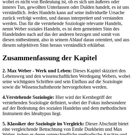
wobei es nicht von Bedeutung ist, ob es sich um äußeres oder
inneres Tun, gewollten Unterlassen oder Dulden handelt, es ist uns
verständlich. Jedes Handeln kann auf seine individuelle Ursache
zurück verfolgt werden, und daraus interpretiert und verstanden
werden. Das für die verstehende Soziologie relevante Handeln,
nennt Weber soziales Handeln, es ist dem gemeinten Sinn des
Handelnden nach auf das der anderen bezogen und somit von
diesen mitbestimmt, also in seinem Ablauf daran orientiert, und aus
diesem subjektiven Sinn heraus verständlich erklärbar.
Zusammenfassung der Kapitel
2. Max Weber - Werk und Leben:
Dieses Kapitel skizziert den
Lebensweg und den wissenschaftlichen Werdegang Webers, wobei
seine wichtigsten Schriften und sein Einfluss auf die Soziologie
sowie die Wissenschaftstheorie hervorgehoben werden.
4.Verstehende Soziologie:
Hier wird der Kernbegriff der
verstehenden Soziologie definiert, wobei der Fokus insbesondere
auf der Bedeutung des sozialen Handelns und dem methodischen
Instrument des Idealtypus liegt.
5. Klassiker der Soziologie im Vergleich:
Dieser Abschnitt bietet
eine vergleichende Betrachtung von Emile Durkheim und Max
Weber, indem er deren unterschiedliche methodische Ansätze und