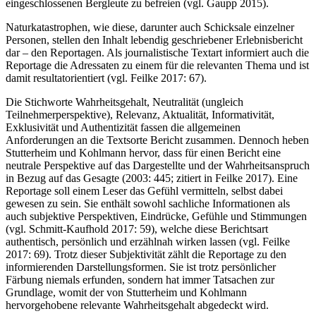
eingeschlossenen Bergleute zu befreien (vgl. Gaupp 2015).
Naturkatastrophen, wie diese, darunter auch Schicksale einzelner
Personen, stellen den Inhalt lebendig geschriebener Erlebnisbericht
dar – den Reportagen. Als journalistische Textart informiert auch die
Reportage die Adressaten zu einem für die relevanten Thema und ist
damit resultatorientiert (vgl. Feilke 2017: 67).
Die Stichworte Wahrheitsgehalt, Neutralität (ungleich
Teilnehmerperspektive), Relevanz, Aktualität, Informativität,
Exklusivität und Authentizität fassen die allgemeinen
Anforderungen an die Textsorte Bericht zusammen. Dennoch heben
Stutterheim und Kohlmann hervor, dass für einen Bericht eine
neutrale Perspektive auf das Dargestellte und der Wahrheitsanspruch
in Bezug auf das Gesagte (2003: 445; zitiert in Feilke 2017). Eine
Reportage soll einem Leser das Gefühl vermitteln, selbst dabei
gewesen zu sein. Sie enthält sowohl sachliche Informationen als
auch subjektive Perspektiven, Eindrücke, Gefühle und Stimmungen
(vgl. Schmitt-Kaufhold 2017: 59), welche diese Berichtsart
authentisch, persönlich und erzählnah wirken lassen (vgl. Feilke
2017: 69). Trotz dieser Subjektivität zählt die Reportage zu den
informierenden Darstellungsformen. Sie ist trotz persönlicher
Färbung niemals erfunden, sondern hat immer Tatsachen zur
Grundlage, womit der von Stutterheim und Kohlmann
hervorgehobene relevante Wahrheitsgehalt abgedeckt wird.