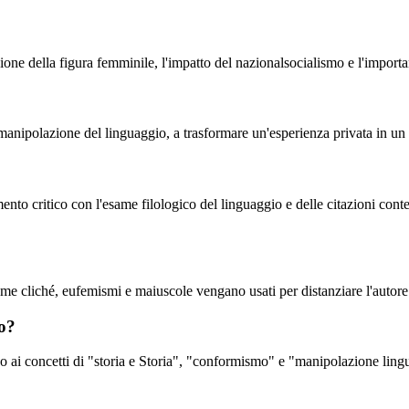
ssione della figura femminile, l'impatto del nazionalsocialismo e l'impor
nipolazione del linguaggio, a trasformare un'esperienza privata in un "ca
mento critico con l'esame filologico del linguaggio e delle citazioni con
ome cliché, eufemismi e maiuscole vengano usati per distanziare l'autore d
ro?
no ai concetti di "storia e Storia", "conformismo" e "manipolazione lingu