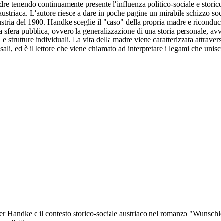
tenendo continuamente presente l′influenza politico-sociale e storico-cu
a austriaca. L′autore riesce a dare in poche pagine un mirabile schizzo so
stria del 1900. Handke sceglie il "caso" della propria madre e riconduce 
a sfera pubblica, ovvero la generalizzazione di una storia personale, avv
e strutture individuali. La vita della madre viene caratterizzata attraver
sali, ed è il lettore che viene chiamato ad interpretare i legami che unis
Peter Handke e il contesto storico-sociale austriaco nel romanzo "Wunsc