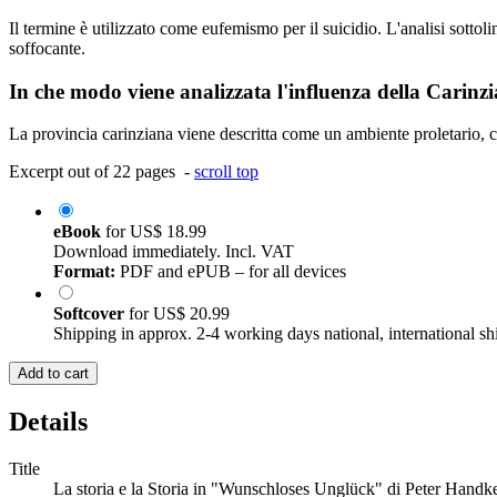
Il termine è utilizzato come eufemismo per il suicidio. L'analisi sottoli
soffocante.
In che modo viene analizzata l'influenza della Carinz
La provincia carinziana viene descritta come un ambiente proletario, con
Excerpt out of 22 pages -
scroll top
eBook
for
US$ 18.99
Download immediately. Incl. VAT
Format:
PDF and ePUB – for all devices
Softcover
for
US$ 20.99
Shipping in approx. 2-4 working days national, international sh
Add to cart
Details
Title
La storia e la Storia in "Wunschloses Unglück" di Peter Handk