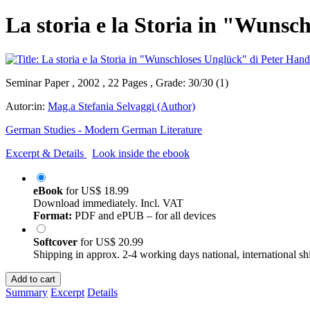
La storia e la Storia in "Wunsc
Seminar Paper , 2002 , 22 Pages , Grade: 30/30 (1)
Autor:in:
Mag.a Stefania Selvaggi (Author)
German Studies - Modern German Literature
Excerpt & Details
Look inside the ebook
eBook
for
US$ 18.99
Download immediately. Incl. VAT
Format:
PDF and ePUB – for all devices
Softcover
for
US$ 20.99
Shipping in approx. 2-4 working days national, international sh
Add to cart
Summary
Excerpt
Details