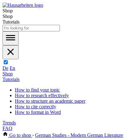
Shop
Shop
Tutorials
De
En
Shop
Tutorials
How to find your topic
How to research effectively
How to structure an academic paper
How to cite correctly
How to format in Word
Trends
FAQ
Go to shop
›
German Studies - Modern German Literature