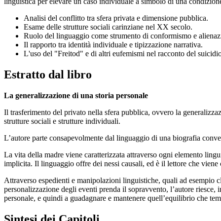
linguistica per elevare un caso individuale a simbolo di una condizione
Analisi del conflitto tra sfera privata e dimensione pubblica.
Esame delle strutture sociali carinziane nel XX secolo.
Ruolo del linguaggio come strumento di conformismo e alienaz
Il rapporto tra identità individuale e tipizzazione narrativa.
L'uso del "Freitod" e di altri eufemismi nel racconto del suicidio
Estratto dal libro
La generalizzazione di una storia personale
Il trasferimento del privato nella sfera pubblica, ovvero la generalizza
strutture sociali e strutture individuali.
L’autore parte consapevolmente dal linguaggio di una biografia convenz
La vita della madre viene caratterizzata attraverso ogni elemento lingui
implicita. Il linguaggio offre dei nessi causali, ed è il lettore che vie
Attraverso espedienti e manipolazioni linguistiche, quali ad esempio c
personalizzazione degli eventi prenda il sopravvento, l’autore riesce, inv
personale, e quindi a guadagnare e mantenere quell’equilibrio che teme
Sintesi dei Capitoli