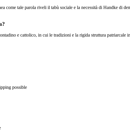
nea come tale parola riveli il tabù sociale e la necessità di Handke di den
ia?
tadino e cattolico, in cui le tradizioni e la rigida struttura patriarcale
ipping possible
e