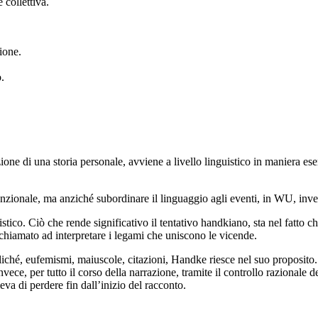
 collettiva.
ione.
.
zione di una storia personale, avviene a livello linguistico in maniera e
ionale, ma anziché subordinare il linguaggio agli eventi, in WU, invece,
stico. Ciò che rende significativo il tentativo handkiano, sta nel fatto 
ne chiamato ad interpretare i legami che uniscono le vicende.
liché, eufemismi, maiuscole, citazioni, Handke riesce nel suo proposito
ece, per tutto il corso della narrazione, tramite il controllo razionale deg
va di perdere fin dall’inizio del racconto.