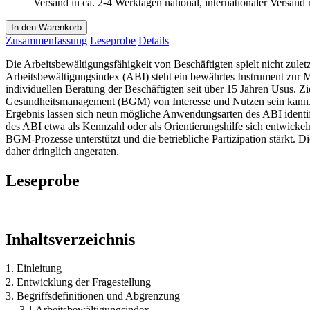
Versand in ca. 2-4 Werktagen national, internationaler Versand
In den Warenkorb
Zusammenfassung
Leseprobe
Details
Die Arbeitsbewältigungsfähigkeit von Beschäftigten spielt nicht zul
Arbeitsbewältigungsindex (ABI) steht ein bewährtes Instrument zur M
individuellen Beratung der Beschäftigten seit über 15 Jahren Usus. Zie
Gesundheitsmanagement (BGM) von Interesse und Nutzen sein kann. Z
Ergebnis lassen sich neun mögliche Anwendungsarten des ABI identif
des ABI etwa als Kennzahl oder als Orientierungshilfe sich entwick
BGM-Prozesse unterstützt und die betriebliche Partizipation stärkt.
daher dringlich angeraten.
Leseprobe
Inhaltsverzeichnis
1. Einleitung
2. Entwicklung der Fragestellung
3. Begriffsdefinitionen und Abgrenzung
3.1 Arbeitsbewältigungsindex