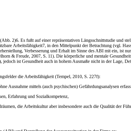
bb. 2)6. Es fußt auf einer repräsentativen Längsschnittstudie und stell
bare Arbeitsfähigkeit7, in den Mittelpunkt der Betrachtung (vgl. Hass
rherstellung, Verbesserung und Erhalt im Sinne des ABI mit ein, ist nu
lhorn & Freude, 2007, S. 11). Die körperliche und mentale Gesundheit
bst), jedoch ist Gesundheit auch in hohem Ausmaße nicht in der Lage, De
gsfelder die Arbeitsfähigkeit (Tempel, 2010, S. 227f):
 ohne Ausnahme mittels (auch psychischen) Gefährdungsanalysen erfass
sen, Erfahrung und Sozialkompetenz,
räumen, die Arbeitskultur aber insbesondere auch die Qualität der Fü