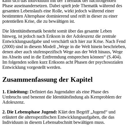
kann sich das Individuum mit der Thematik der nachfolgenden
Phase auseinandersetzen. Dabei spielt jede Thematik während des
gesamten Lebenslaufs eine Rolle, wirkt jedoch während einer
bestimmten Altersphase dominierend und reift in dieser zu einer
potentiellen Krise, die zu bewältigen ist.
Die Identitätsthematik besteht somit über das gesamte Leben
hinweg, ist jedoch nach Erikson in der Adoleszenz die zentrale
Entwicklungsaufgabe und verschärft sich hier zur Krise. Nach Fend
(2000) sind in diesem Modell „Wege in die Welt hinein beschrieben,
denen aber auch stufenspezifisch Wege aus der Welt hinaus, Wege
ins Abseits und in die Entfremdung entsprechen können“ (S.404).
Im folgenden sollen kurz Eriksons acht Phasen der psychosozialen
Entwicklung vorgestellt werden.
Zusammenfassung der Kapitel
1. Einleitung:
Definiert das Jugendalter als eine Phase des
Umbruchs und benennt die Identitätsfindung als Kernproblem der
Adoleszenz.
2. Die Lebensphase Jugend:
Klärt den Begriff „Jugend“ und
erläutert die altersspezifischen Entwicklungsaufgaben, die das
Individuum in diesem Lebensabschnitt bewältigen muss.