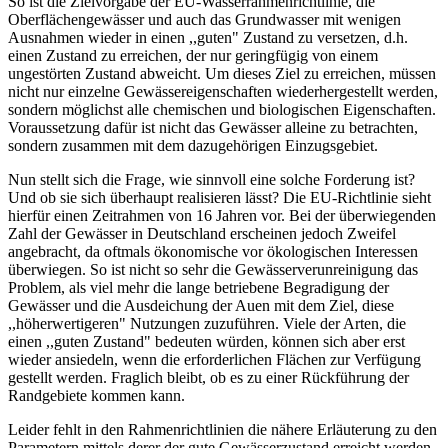
So ist die Zielvorgabe der EU-Wasserrahmenrichtlinie, die
Oberflächengewässer und auch das Grundwasser mit wenigen
Ausnahmen wieder in einen ,,guten" Zustand zu versetzen, d.h.
einen Zustand zu erreichen, der nur geringfügig von einem
ungestörten Zustand abweicht. Um dieses Ziel zu erreichen, müssen
nicht nur einzelne Gewässereigenschaften wiederhergestellt werden,
sondern möglichst alle chemischen und biologischen Eigenschaften.
Voraussetzung dafür ist nicht das Gewässer alleine zu betrachten,
sondern zusammen mit dem dazugehörigen Einzugsgebiet.
Nun stellt sich die Frage, wie sinnvoll eine solche Forderung ist?
Und ob sie sich überhaupt realisieren lässt? Die EU-Richtlinie sieht
hierfür einen Zeitrahmen von 16 Jahren vor. Bei der überwiegenden
Zahl der Gewässer in Deutschland erscheinen jedoch Zweifel
angebracht, da oftmals ökonomische vor ökologischen Interessen
überwiegen. So ist nicht so sehr die Gewässerverunreinigung das
Problem, als viel mehr die lange betriebene Begradigung der
Gewässer und die Ausdeichung der Auen mit dem Ziel, diese
,,höherwertigeren" Nutzungen zuzuführen. Viele der Arten, die
einen ,,guten Zustand" bedeuten würden, können sich aber erst
wieder ansiedeln, wenn die erforderlichen Flächen zur Verfügung
gestellt werden. Fraglich bleibt, ob es zu einer Rückführung der
Randgebiete kommen kann.
Leider fehlt in den Rahmenrichtlinien die nähere Erläuterung zu den
Parametern mittels derer der gute Gewässerzustand erreicht werden