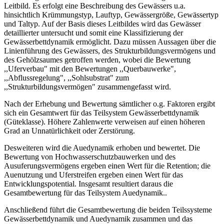
Leitbild. Es erfolgt eine Beschreibung des Gewässers u.a.
hinsichtlich Krümmungstyp, Lauftyp, Gewässergröße, Gewässertyp
und Taltyp. Auf der Basis dieses Leitbildes wird das Gewässer
detaillierter untersucht und somit eine Klassifizierung der
Gewässerbettdynamik ermöglicht. Dazu müssen Aussagen über die
Linienführung des Gewässers, des Strukturbildungsvermögens und
des Gehölzsaumes getroffen werden, wobei die Bewertung
,,Uferverbau" mit den Bewertungen ,,Querbauwerke",
,,Abflussregelung", ,,Sohlsubstrat" zum
,,Strukturbildungsvermögen" zusammengefasst wird.
Nach der Erhebung und Bewertung sämtlicher o.g. Faktoren ergibt
sich ein Gesamtwert für das Teilsystem Gewässerbettdynamik
(Güteklasse). Höhere Zahlenwerte verweisen auf einen höheren
Grad an Unnatürlichkeit oder Zerstörung.
Desweiteren wird die Auedynamik erhoben und bewertet. Die
Bewertung von Hochwasserschutzbauwerken und des
Ausuferungsvermögens ergeben einen Wert für die Retention; die
Auenutzung und Uferstreifen ergeben einen Wert für das
Entwicklungspotential. Insgesamt resultiert daraus die
Gesamtbewertung für das Teilsystem Auedynamik..
Anschließend führt die Gesamtbewertung die beiden Teilssysteme
Gewässerbettdynamik und Auedynamik zusammen und das