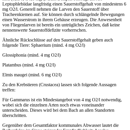
Leptophlebiidae langfristig einen Sauerstoffgehalt von mindestens 6
mg O2/l. Generell nehmen die Larven den Sauerstoff über
Tracheenkiemen auf. Sie können durch schlängelnde Bewegungen
einen Wasserstrom in ihrem Gehäuse erzeugen. Die Anwesenheit
von Fliegenlarven ist bereits ein untrügliches Zeichen, daß keine
nennenswerte Sauerstoffdefizite vorherrschen.
Ähnliche Rückschlüsse auf den Sauerstoffgehalt geben auch
folgende Tiere: Sphaerium (mind. 4 mg O2/l)
Glossiphonia (mind. 4 mg O2/l)
Platambus (mind. 4 mg O2/l)
Elmis maugei (mind. 6 mg O2/l)
Zu den Krebstieren (Crustacea) lassen sich folgende Aussagen
treffen:
Für Gammarus ist ein Mindestangebot von 4 mg O2/l notwendig,
wobei sich die einzelnen Arten noch etwas voneinander
unterscheiden. Dieses wird bei dem Bach an allen Standorten
überschritten.
Gegenüber dem Gesamtfaktor kommunales Abwasser lautet die