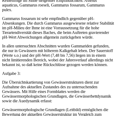
Reihenfolge im Sinne steigender Empfindlichkeit: Asselus
aquaticus, Gammarus roeseli, Gammarus fossarum, Gammarus
pulex.
Gammarus fossarum ist sehr empfindlich gegenüber pH-
Absenkungen. Die durch Gammarus ausgewiesene relative Stabilität
im pH-Milieu der Ihme ist eine Vorraussetzung für die hohe
Tierartendiversität dieses Baches, die beim Auftreten gravierender
pH-Wert Abweichungen allgemein zurückgehen würde.
In allen untersuchten Abschnitten wurden Gammariden gefunden,
die nur in Gewässern mit höherem Kalkgehalt leben. Der Sauerstoff
(Werte s.o.) und der pH-Wert (7,48 bis 7,56) liegen im in einem
nicht limitierenden Bereich, wobei der Jahresverlauf allerdings nicht
bekannt ist, so daß keine Rückschlüsse gezogen werden können.
Aufgabe 3:
Die Übersichtskartierung von Gewässerstrukturen dient zur
Aufnahme des aktuellen Zustandes des zu untersuchenden
Gewässers. Mit Hilfe eines Formblattes werden die
Gewässermorphologischen Grundlagen, die Gewässerbettdynamik
sowie die Auedynamik erfasst:
Gewässermorphologische Grundlagen (Leitbild) ermöglichen die
Bewertung der aktuellen Gewässerstruktur im Vergleich zum