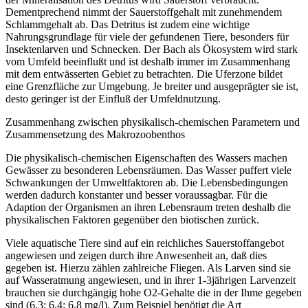
Dementprechend nimmt der Sauerstoffgehalt mit zunehmendem
Schlammgehalt ab. Das Detritus ist zudem eine wichtige
Nahrungsgrundlage für viele der gefundenen Tiere, besonders für
Insektenlarven und Schnecken. Der Bach als Ökosystem wird stark
vom Umfeld beeinflußt und ist deshalb immer im Zusammenhang
mit dem entwässerten Gebiet zu betrachten. Die Uferzone bildet
eine Grenzfläche zur Umgebung. Je breiter und ausgeprägter sie ist,
desto geringer ist der Einfluß der Umfeldnutzung.
Zusammenhang zwischen physikalisch-chemischen Parametern und
Zusammensetzung des Makrozoobenthos
Die physikalisch-chemischen Eigenschaften des Wassers machen
Gewässer zu besonderen Lebensräumen. Das Wasser puffert viele
Schwankungen der Umweltfaktoren ab. Die Lebensbedingungen
werden dadurch konstanter und besser voraussagbar. Für die
Adaption der Organismen an ihren Lebensraum treten deshalb die
physikalischen Faktoren gegenüber den biotischen zurück.
Viele aquatische Tiere sind auf ein reichliches Sauerstoffangebot
angewiesen und zeigen durch ihre Anwesenheit an, daß dies
gegeben ist. Hierzu zählen zahlreiche Fliegen. Als Larven sind sie
auf Wasseratmung angewiesen, und in ihrer 1-3jährigen Larvenzeit
brauchen sie durchgängig hohe O2-Gehalte die in der Ihme gegeben
sind (6,3; 6,4; 6,8 mg/l). Zum Beispiel benötigt die Art