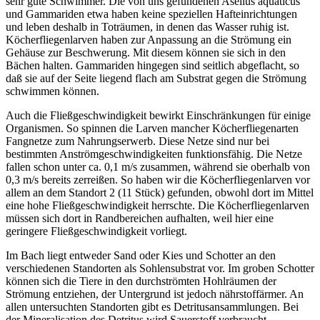
sehr gute Schwimmer. Die von uns gefundenen Asellus aquaticus
und Gammariden etwa haben keine speziellen Hafteinrichtungen
und leben deshalb in Toträumen, in denen das Wasser ruhig ist.
Köcherfliegenlarven haben zur Anpassung an die Strömung ein
Gehäuse zur Beschwerung. Mit diesem können sie sich in den
Bächen halten. Gammariden hingegen sind seitlich abgeflacht, so
daß sie auf der Seite liegend flach am Substrat gegen die Strömung
schwimmen können.
Auch die Fließgeschwindigkeit bewirkt Einschränkungen für einige
Organismen. So spinnen die Larven mancher Köcherfliegenarten
Fangnetze zum Nahrungserwerb. Diese Netze sind nur bei
bestimmten Anströmgeschwindigkeiten funktionsfähig. Die Netze
fallen schon unter ca. 0,1 m/s zusammen, während sie oberhalb von
0,3 m/s bereits zerreißen. So haben wir die Köcherfliegenlarven vor
allem an dem Standort 2 (11 Stück) gefunden, obwohl dort im Mittel
eine hohe Fließgeschwindigkeit herrschte. Die Köcherfliegenlarven
müssen sich dort in Randbereichen aufhalten, weil hier eine
geringere Fließgeschwindigkeit vorliegt.
Im Bach liegt entweder Sand oder Kies und Schotter an den
verschiedenen Standorten als Sohlensubstrat vor. Im groben Schotter
können sich die Tiere in den durchströmten Hohlräumen der
Strömung entziehen, der Untergrund ist jedoch nährstoffärmer. An
allen untersuchten Standorten gibt es Detritusansammlungen. Bei
der Mineralisation des Detritus wird Sauerstoff verbraucht.