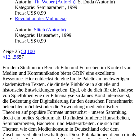
Autor:in:
Th. Weber (Autor:in)
,
S. Duda (Autor:in)
Kategorie:
Seminararbeit , 1999
Preis:
US$ 0,99
Revolution der Multiplexe
Autor:in:
Stitch (Autor:in)
Kategorie:
Hausarbeit , 1999
Preis:
US$ 0,99
Zeige
25
50
100
<
1
2
...
56
57
Für dein Studium im Bereich Film und Fernsehen im Kontext von
Medien und Kommunikation bietet GRIN eine exzellente
Ressource. Hier entdeckst du eine breite Palette an hochwertigen
akademischen Texten, die dir tiefe Einblicke in aktuelle und
historische Entwicklungen geben. Egal, ob du dich für die Analyse
von Spielfilmen wie der Filmanalyse zu James Bond interessierst,
die Bedeutung der Digitalisierung für den deutschen Fernsehmarkt
beleuchten möchtest oder die Anwendung medienkritischer
Theorien auf populäre Formate untersuchst – unsere Sammlung
deckt ein breites Spektrum ab. Du findest fundierte Hausarbeiten,
Seminararbeiten, Bachelor- und Masterarbeiten, die sich mit
Themen wie dem Medienkonsum in Deutschland oder dem
Zuschauerverhalten beschäftigen. Diese Publikationen dienen dir als