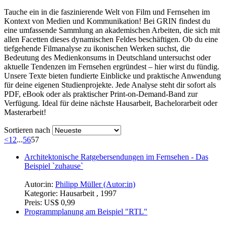
Tauche ein in die faszinierende Welt von Film und Fernsehen im
Kontext von Medien und Kommunikation! Bei GRIN findest du
eine umfassende Sammlung an akademischen Arbeiten, die sich mit
allen Facetten dieses dynamischen Feldes beschäftigen. Ob du eine
tiefgehende Filmanalyse zu ikonischen Werken suchst, die
Bedeutung des Medienkonsums in Deutschland untersuchst oder
aktuelle Tendenzen im Fernsehen ergründest – hier wirst du fündig.
Unsere Texte bieten fundierte Einblicke und praktische Anwendung
für deine eigenen Studienprojekte. Jede Analyse steht dir sofort als
PDF, eBook oder als praktischer Print-on-Demand-Band zur
Verfügung. Ideal für deine nächste Hausarbeit, Bachelorarbeit oder
Masterarbeit!
Sortieren nach
<
1
2
...
56
57
Architektonische Ratgebersendungen im Fernsehen - Das
Beispiel `zuhause`
Autor:in:
Philipp Müller (Autor:in)
Kategorie:
Hausarbeit , 1997
Preis:
US$ 0,99
Programmplanung am Beispiel "RTL"