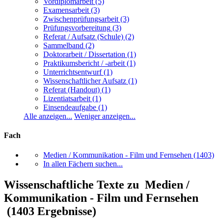
Vordiplomarbeit
(5)
Examensarbeit
(3)
Zwischenprüfungsarbeit
(3)
Prüfungsvorbereitung
(3)
Referat / Aufsatz (Schule)
(2)
Sammelband
(2)
Doktorarbeit / Dissertation
(1)
Praktikumsbericht / -arbeit
(1)
Unterrichtsentwurf
(1)
Wissenschaftlicher Aufsatz
(1)
Referat (Handout)
(1)
Lizentiatsarbeit
(1)
Einsendeaufgabe
(1)
Alle anzeigen...
Weniger anzeigen...
Fach
Medien / Kommunikation - Film und Fernsehen
(1403)
In allen Fächern suchen...
Wissenschaftliche Texte zu Medien /
Kommunikation - Film und Fernsehen
(1403 Ergebnisse)