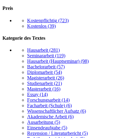
Preis
Kostenpflichtig
(723)
Kostenlos
(39)
Kategorie des Textes
Hausarbeit
(281)
Seminararbeit
(119)
Hausarbeit (Hauptseminar)
(98)
Bachelorarbeit
(57)
Diplomarbeit
(54)
Magisterarbeit
(26)
Studienarbeit
(21)
Masterarbeit
(16)
Essay
(14)
Forschungsarbeit
(14)
Facharbeit (Schule)
(6)
Wissenschaftlicher Aufsatz
(6)
Akademische Arbeit
(6)
Ausarbeitung
(5)
Einsendeaufgabe
(5)
Rezension / Literaturbericht
(5)