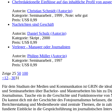
Chefredaktionelle Einflüsse auf das inhaltliche Profil von aus
Autor:in:
Christian Schmidt (Autor:in)
Kategorie:
Seminararbeit , 1999 , Note: sehr gut
Preis:
US$ 0,99
Nachrichten sind Geschäft
Autor:in:
Daniel Schulz (Autor:in)
Kategorie:
Skript , 2000
Preis:
US$ 0,99
Verleger - Manager oder Journalisten
Autor:in:
Philipp Müller (Autor:in)
Kategorie:
Seminararbeit , 1997
Preis:
US$ 0,99
Zeige
25
50
100
<
1
2
...
30
31
Für dein Studium der Medien und Kommunikation ist GRIN die ideal
und Seminararbeiten über Bachelor- und Masterarbeiten bis hin zu Dip
Journalismus. Tauche ein in die Geschichte und Funktionsweise von 
Du kannst dich mit der Geschichte des Fotojournalismus befassen, die
Berichterstattung und Medientheorie sind zentrale Themen, die in zah
fundierte Einblicke in die Gesprächsführung im journalistischen Int