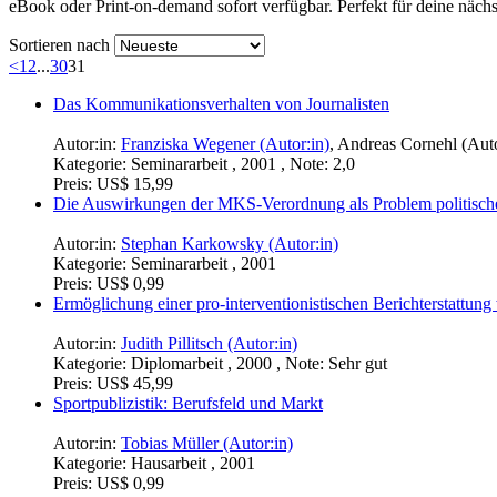
eBook oder Print-on-demand sofort verfügbar. Perfekt für deine nächs
Sortieren nach
<
1
2
...
30
31
Das Kommunikationsverhalten von Journalisten
Autor:in:
Franziska Wegener (Autor:in)
,
Andreas Cornehl (Auto
Kategorie:
Seminararbeit , 2001 , Note: 2,0
Preis:
US$ 15,99
Die Auswirkungen der MKS-Verordnung als Problem politischer 
Autor:in:
Stephan Karkowsky (Autor:in)
Kategorie:
Seminararbeit , 2001
Preis:
US$ 0,99
Ermöglichung einer pro-interventionistischen Berichterstattung
Autor:in:
Judith Pillitsch (Autor:in)
Kategorie:
Diplomarbeit , 2000 , Note: Sehr gut
Preis:
US$ 45,99
Sportpublizistik: Berufsfeld und Markt
Autor:in:
Tobias Müller (Autor:in)
Kategorie:
Hausarbeit , 2001
Preis:
US$ 0,99