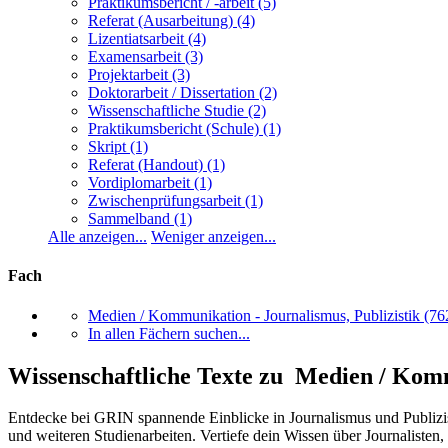
Praktikumsbericht / -arbeit
(5)
Referat (Ausarbeitung)
(4)
Lizentiatsarbeit
(4)
Examensarbeit
(3)
Projektarbeit
(3)
Doktorarbeit / Dissertation
(2)
Wissenschaftliche Studie
(2)
Praktikumsbericht (Schule)
(1)
Skript
(1)
Referat (Handout)
(1)
Vordiplomarbeit
(1)
Zwischenprüfungsarbeit
(1)
Sammelband
(1)
Alle anzeigen...
Weniger anzeigen...
Fach
Medien / Kommunikation - Journalismus, Publizistik
(76
In allen Fächern suchen...
Wissenschaftliche Texte zu Medien / Komm
Entdecke bei GRIN spannende Einblicke in Journalismus und Publizis
und weiteren Studienarbeiten. Vertiefe dein Wissen über Journalisten, 