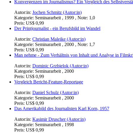
Konvergenzen im Journalismus? Ein Vergleich des Selbstverständ
Autor:in:
Jochen Schmitz (Autor:in)
Kategorie:
Seminararbeit , 1999 , Note: 1,0
Preis:
US$ 0,99
Der Printjournalist - ein Berufsbild im Wandel
Autor:in:
Christian Maleike (Autor:in)
Kategorie:
Seminararbeit , 2000 , Note: 1,7
Preis:
US$ 0,99
Man nehme - Zum Verhältnis von Inhalt und Analyse in Filmkr
Autor:in:
Dominic Grzbielok (Autor:in)
Kategorie:
Seminararbeit , 2000
Preis:
US$ 0,99
Vergleich Bericht-Feature-Reportage
Autor:in:
Daniel Schulz (Autor:in)
Kategorie:
Seminararbeit , 2000
Preis:
US$ 0,99
Das Amerikabild des Journalisten Karl Korn, 1957
Autor:in:
Kasimir Druscher (Autor:in)
Kategorie:
Seminararbeit , 1998
Preis:
US$ 0,99