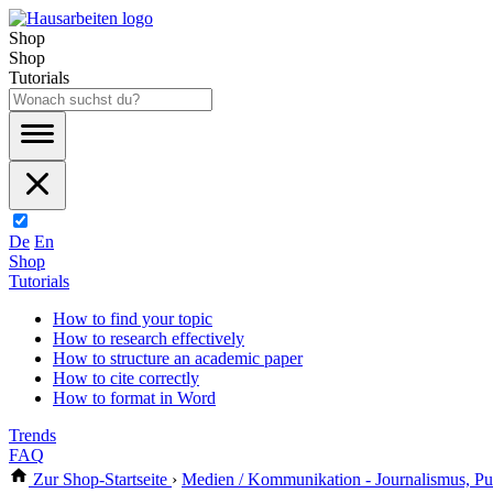
Shop
Shop
Tutorials
De
En
Shop
Tutorials
How to find your topic
How to research effectively
How to structure an academic paper
How to cite correctly
How to format in Word
Trends
FAQ
Zur Shop-Startseite
›
Medien / Kommunikation - Journalismus, Pub